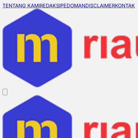
TENTANG KAMI
REDAKSI
PEDOMAN
DISCLAIMER
KONTAK