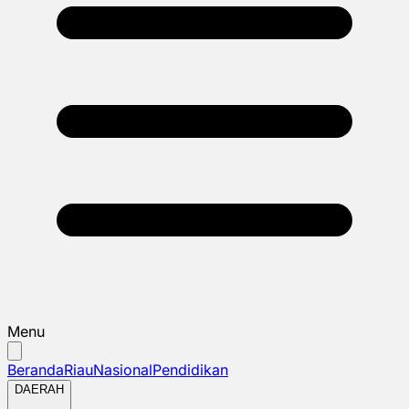
Menu
Beranda
Riau
Nasional
Pendidikan
DAERAH