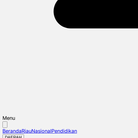
Menu
Beranda
Riau
Nasional
Pendidikan
DAERAH