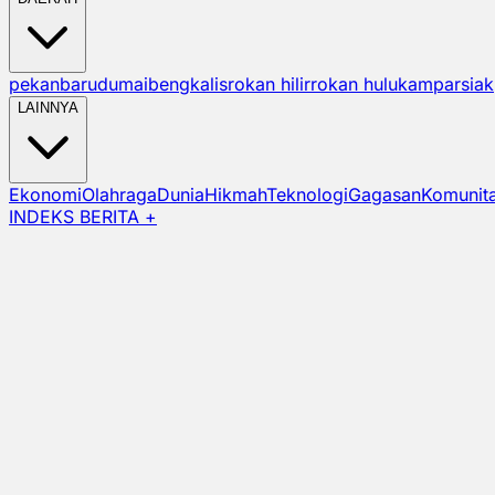
pekanbaru
dumai
bengkalis
rokan hilir
rokan hulu
kampar
siak
LAINNYA
Ekonomi
Olahraga
Dunia
Hikmah
Teknologi
Gagasan
Komunit
INDEKS BERITA +