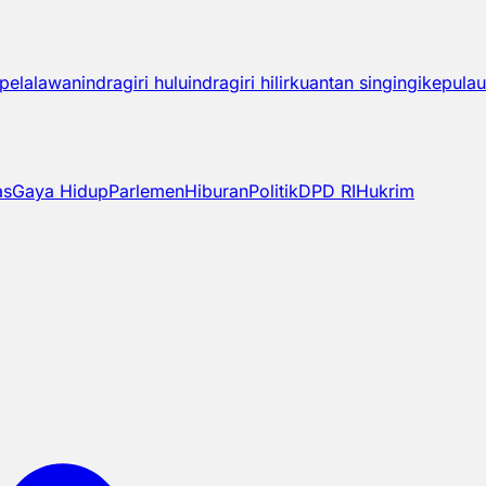
pelalawan
indragiri hulu
indragiri hilir
kuantan singingi
kepulau
as
Gaya Hidup
Parlemen
Hiburan
Politik
DPD RI
Hukrim