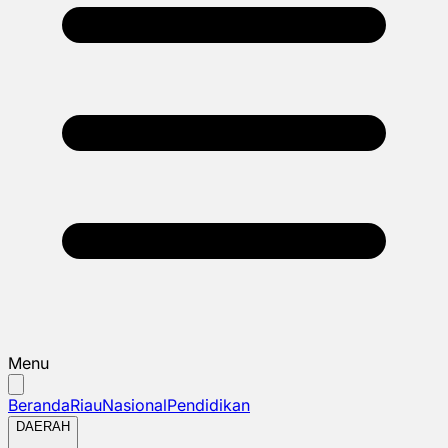
Menu
Beranda
Riau
Nasional
Pendidikan
DAERAH