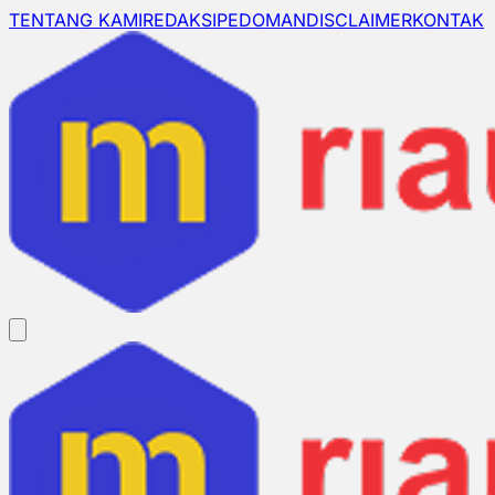
TENTANG KAMI
REDAKSI
PEDOMAN
DISCLAIMER
KONTAK