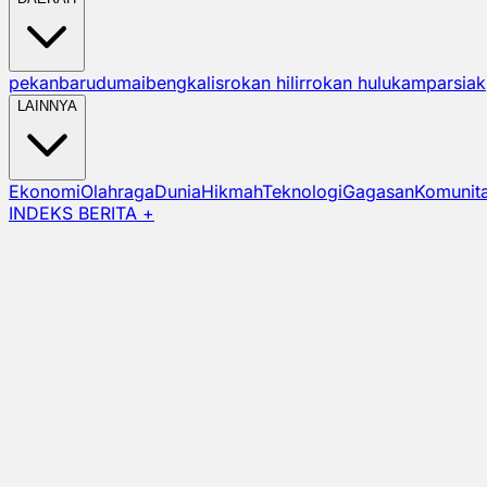
pekanbaru
dumai
bengkalis
rokan hilir
rokan hulu
kampar
siak
LAINNYA
Ekonomi
Olahraga
Dunia
Hikmah
Teknologi
Gagasan
Komunit
INDEKS BERITA +