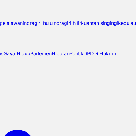
pelalawan
indragiri hulu
indragiri hilir
kuantan singingi
kepulau
as
Gaya Hidup
Parlemen
Hiburan
Politik
DPD RI
Hukrim