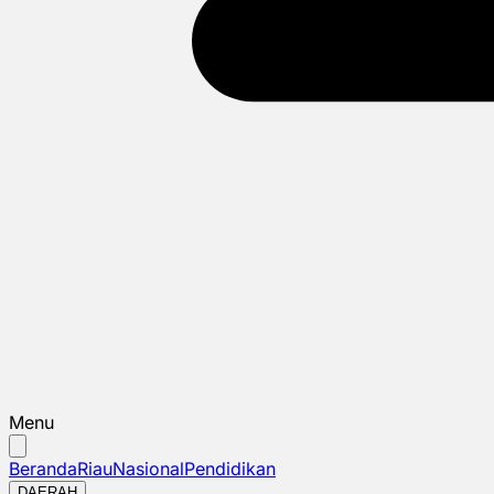
Menu
Beranda
Riau
Nasional
Pendidikan
DAERAH