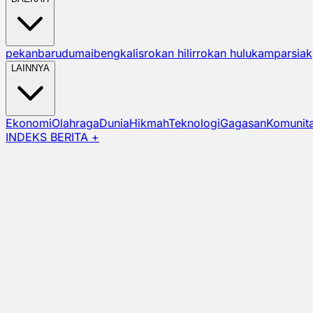
pekanbaru
dumai
bengkalis
rokan hilir
rokan hulu
kampar
siak
LAINNYA
Ekonomi
Olahraga
Dunia
Hikmah
Teknologi
Gagasan
Komunit
INDEKS BERITA +