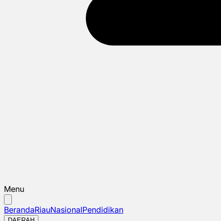
Menu
Beranda
Riau
Nasional
Pendidikan
DAERAH