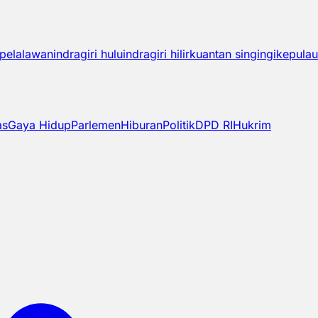
pelalawan
indragiri hulu
indragiri hilir
kuantan singingi
kepulau
as
Gaya Hidup
Parlemen
Hiburan
Politik
DPD RI
Hukrim