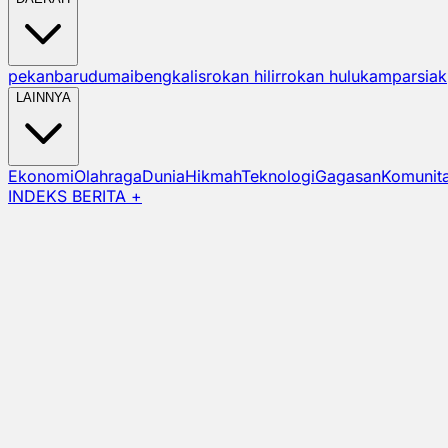
pekanbaru
dumai
bengkalis
rokan hilir
rokan hulu
kampar
siak
LAINNYA
Ekonomi
Olahraga
Dunia
Hikmah
Teknologi
Gagasan
Komunit
INDEKS BERITA +