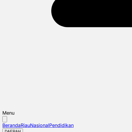
Menu
Beranda
Riau
Nasional
Pendidikan
DAERAH