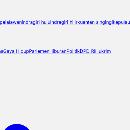
pelalawan
indragiri hulu
indragiri hilir
kuantan singingi
kepulau
as
Gaya Hidup
Parlemen
Hiburan
Politik
DPD RI
Hukrim