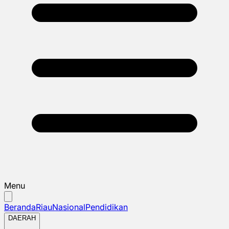
Menu
Beranda
Riau
Nasional
Pendidikan
DAERAH