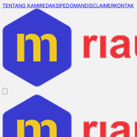
TENTANG KAMI
REDAKSI
PEDOMAN
DISCLAIMER
KONTAK