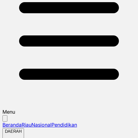
Menu
Beranda
Riau
Nasional
Pendidikan
DAERAH