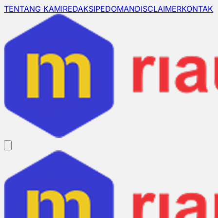
TENTANG KAMI
REDAKSI
PEDOMAN
DISCLAIMER
KONTAK