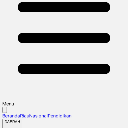
Menu
Beranda
Riau
Nasional
Pendidikan
DAERAH