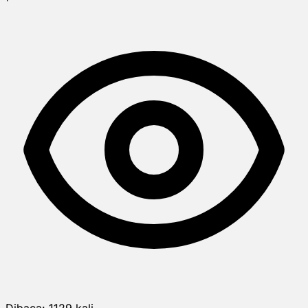
Dibaca:
1129
kali