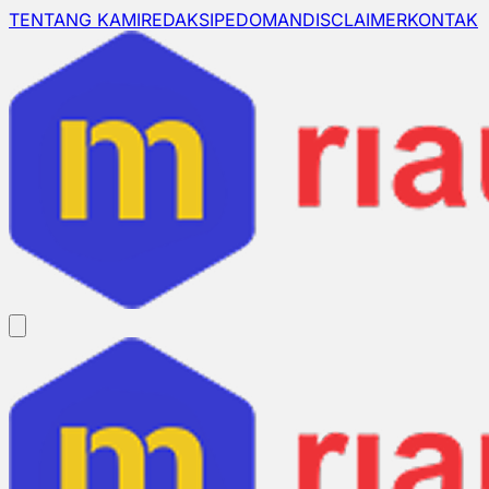
TENTANG KAMI
REDAKSI
PEDOMAN
DISCLAIMER
KONTAK