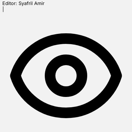
Editor:
Syafril Amir
|