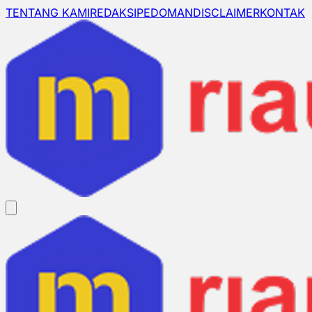
TENTANG KAMI
REDAKSI
PEDOMAN
DISCLAIMER
KONTAK