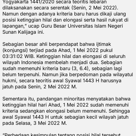
Yogyakarta 1441/2020 secara teoritis lebaran
dilaksanakan secara serentak (Senin, 2 Mei 2022).
Namun dengan adanya kriteria baru harus dikaji ulang
posisi ketinggian hilal dan elongasi serta hasil rukyat di
lapangan,” ucap Guru Besar Universitas Islam Negeri
Sunan Kalijaga ini.
Sebagian besar ahli berpendapat bahwa ijtimak
(konjungsi) terjiad pada Ahad, 1 Mei 2022 pukul
03:31:02 WIB. Ketinggian hilal dan elongasi di seluruh
wilayah Indonesia membelah menjadi dua. Sebagian
sudah memenuhi kriteria baru (3, 6.4), sebagian lagi
belum terpenuhi. Namun jika berpedoman pada wilayatul
hukmi, secara teoritis awal Syawal 1443 H harusnya
jatuh pada Senin, 2 Mei 2022 M.
Sementara itu, pandangan minoritas menyatakan bahwa
ketinggian hilal hari Ahad, 1 Mei 2022 sudah memenuhi
kriteria sedangkan elongasi belum memenuhi. Sehingga
awal Syawal 1443 H untuk sebagian kecil wilayah jatuh
pada Selasa, 3 Mei 2022 M.
“Perbedaan kesimpulan tentang posisi hilal tersebut