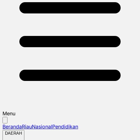
Menu
Beranda
Riau
Nasional
Pendidikan
DAERAH