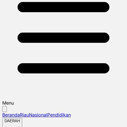
Menu
Beranda
Riau
Nasional
Pendidikan
DAERAH