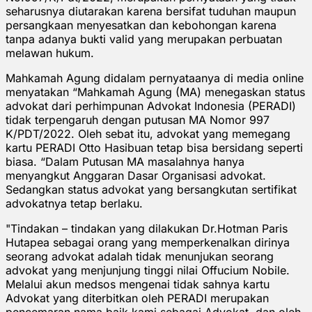
seharusnya diutarakan karena bersifat tuduhan maupun
persangkaan menyesatkan dan kebohongan karena
tanpa adanya bukti valid yang merupakan perbuatan
melawan hukum.
Mahkamah Agung didalam pernyataanya di media online
menyatakan “Mahkamah Agung (MA) menegaskan status
advokat dari perhimpunan Advokat Indonesia (PERADI)
tidak terpengaruh dengan putusan MA Nomor 997
K/PDT/2022. Oleh sebat itu, advokat yang memegang
kartu PERADI Otto Hasibuan tetap bisa bersidang seperti
biasa. “Dalam Putusan MA masalahnya hanya
menyangkut Anggaran Dasar Organisasi advokat.
Sedangkan status advokat yang bersangkutan sertifikat
advokatnya tetap berlaku.
"Tindakan – tindakan yang dilakukan Dr.Hotman Paris
Hutapea sebagai orang yang memperkenalkan dirinya
seorang advokat adalah tidak menunjukan seorang
advokat yang menjunjung tinggi nilai Offucium Nobile.
Melalui akun medsos mengenai tidak sahnya kartu
Advokat yang diterbitkan oleh PERADI merupakan
pencemaran nama baik kami sebagai Advokat, dan oleh