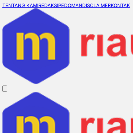
TENTANG KAMI
REDAKSI
PEDOMAN
DISCLAIMER
KONTAK