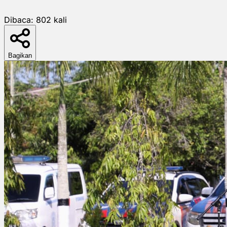
Dibaca:
802
kali
Bagikan