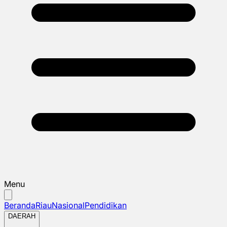
Menu
Beranda
Riau
Nasional
Pendidikan
DAERAH