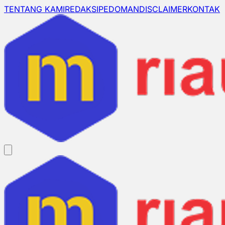
TENTANG KAMI
REDAKSI
PEDOMAN
DISCLAIMER
KONTAK