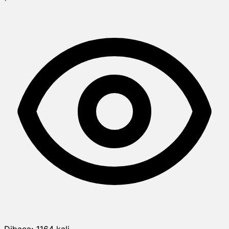
Dibaca:
1164
kali