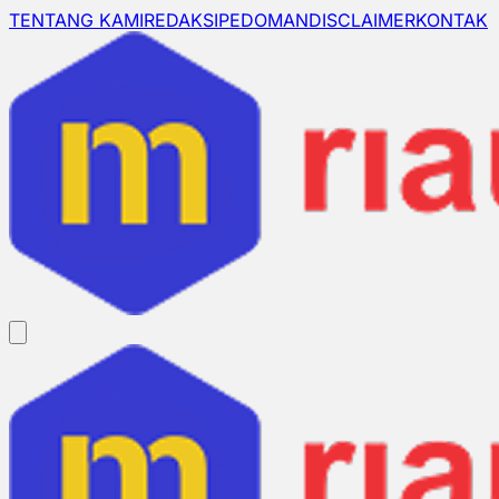
TENTANG KAMI
REDAKSI
PEDOMAN
DISCLAIMER
KONTAK