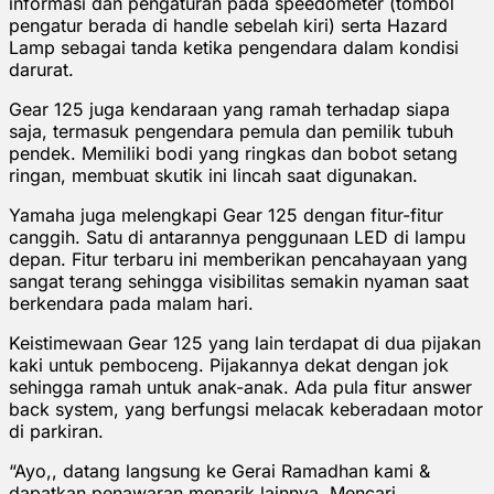
informasi dan pengaturan pada speedometer (tombol
pengatur berada di handle sebelah kiri) serta Hazard
Lamp sebagai tanda ketika pengendara dalam kondisi
darurat.
Gear 125 juga kendaraan yang ramah terhadap siapa
saja, termasuk pengendara pemula dan pemilik tubuh
pendek. Memiliki bodi yang ringkas dan bobot setang
ringan, membuat skutik ini lincah saat digunakan.
Yamaha juga melengkapi Gear 125 dengan fitur-fitur
canggih. Satu di antarannya penggunaan LED di lampu
depan. Fitur terbaru ini memberikan pencahayaan yang
sangat terang sehingga visibilitas semakin nyaman saat
berkendara pada malam hari.
Keistimewaan Gear 125 yang lain terdapat di dua pijakan
kaki untuk pemboceng. Pijakannya dekat dengan jok
sehingga ramah untuk anak-anak. Ada pula fitur answer
back system, yang berfungsi melacak keberadaan motor
di parkiran.
“Ayo,, datang langsung ke Gerai Ramadhan kami &
dapatkan penawaran menarik lainnya. Mencari