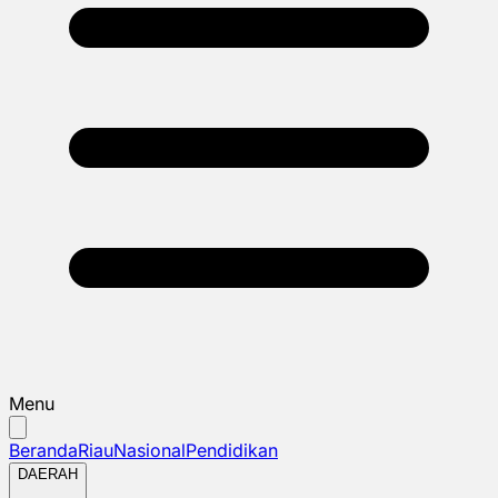
Menu
Beranda
Riau
Nasional
Pendidikan
DAERAH