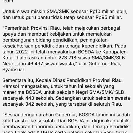
lebih.
Untuk siswa miskin SMA/SMK sebesar Rp10 miliar lebih,
dan untuk guru bantu tidak tetap sebesar Rp95 miliar.
“Pemerintah Provinsi Riau, telah melakukan berbagai
upaya dan membuat kebijakan untuk memajukan
pembangunan bidang pendidikan, peningkatan
kesejahteraan pendidik dan tenaga kependidikan. Pada
tahun 2022 ini telah menyalurkan BOSDA ke Kabupaten
Kota, dialokasikan untuk 273.718 siswa SMA/SMK/SLB
Negri, dan 46.497 siswa swasta,” ujar Gubernur Riau,
Syamsuar.
Sementara itu, Kepala Dinas Pendidikan Provinsi Riau,
Kamsol mengatakan, untuk tahun ini sekolah yang
menerima BOSDA untuk sekolah Negri SMA/SMK/ SLB
sebanyak 443 sekolah. Sedangkan untuk sekolah swasta
sebanyak 342 sekolah, yang tersebar di seluruh Riau.
“Sesuai dengan arahan Gubernur, BOSDA tahun ini sudah
kita transfer ke sekolah. Dan BOSDA ini digunakan untuk
pembayaran honorium pendidikan, dan Tenaga Pendidik
yang tidak ada NUPTK serta belanja sekolah yang tidak