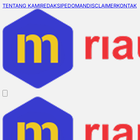
TENTANG KAMI
REDAKSI
PEDOMAN
DISCLAIMER
KONTAK