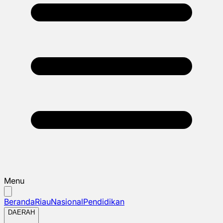
Menu
Beranda
Riau
Nasional
Pendidikan
DAERAH