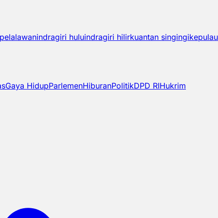
pelalawan
indragiri hulu
indragiri hilir
kuantan singingi
kepulau
as
Gaya Hidup
Parlemen
Hiburan
Politik
DPD RI
Hukrim