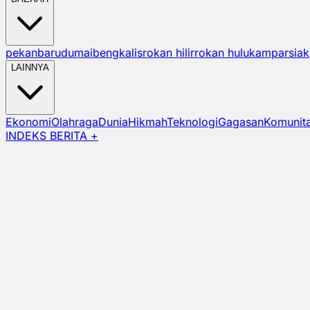
pekanbaru
dumai
bengkalis
rokan hilir
rokan hulu
kampar
siak
LAINNYA
Ekonomi
Olahraga
Dunia
Hikmah
Teknologi
Gagasan
Komunit
INDEKS BERITA +