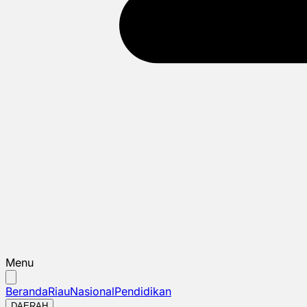
Menu
Beranda
Riau
Nasional
Pendidikan
DAERAH