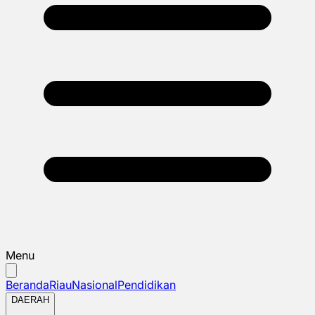
Menu
Beranda
Riau
Nasional
Pendidikan
DAERAH