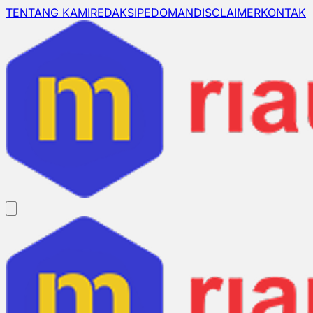
TENTANG KAMI
REDAKSI
PEDOMAN
DISCLAIMER
KONTAK