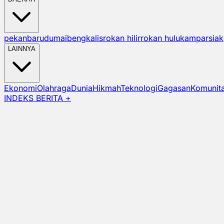
pekanbaru
dumai
bengkalis
rokan hilir
rokan hulu
kampar
siak
LAINNYA
Ekonomi
Olahraga
Dunia
Hikmah
Teknologi
Gagasan
Komunit
INDEKS BERITA +