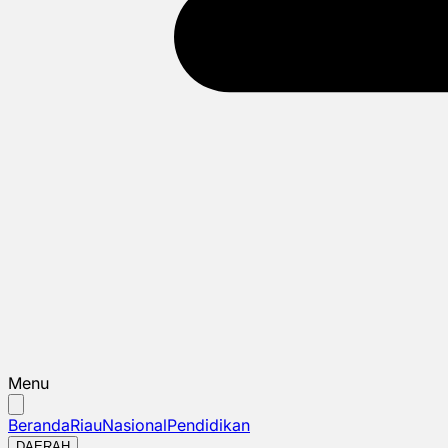
Menu
Beranda
Riau
Nasional
Pendidikan
DAERAH