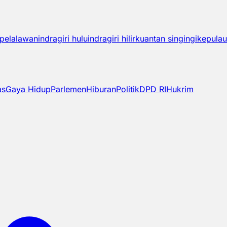
pelalawan
indragiri hulu
indragiri hilir
kuantan singingi
kepulau
as
Gaya Hidup
Parlemen
Hiburan
Politik
DPD RI
Hukrim