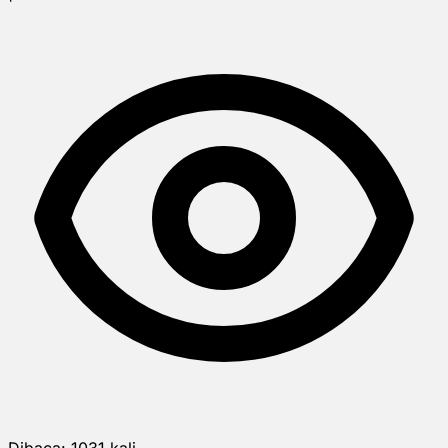
Dibaca:
1031
kali