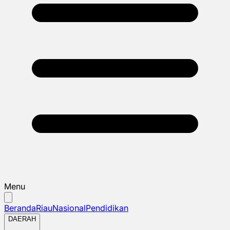
Menu
Beranda
Riau
Nasional
Pendidikan
DAERAH