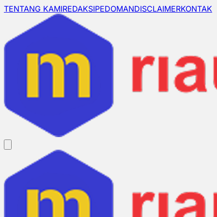
TENTANG KAMI
REDAKSI
PEDOMAN
DISCLAIMER
KONTAK