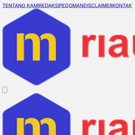
TENTANG KAMI
REDAKSI
PEDOMAN
DISCLAIMER
KONTAK