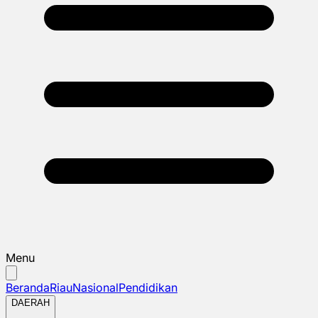
Menu
Beranda
Riau
Nasional
Pendidikan
DAERAH