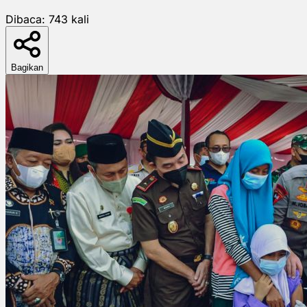
Dibaca:
743
kali
Bagikan