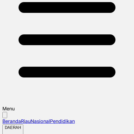
Menu
Beranda
Riau
Nasional
Pendidikan
DAERAH