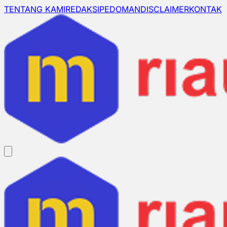
TENTANG KAMI
REDAKSI
PEDOMAN
DISCLAIMER
KONTAK