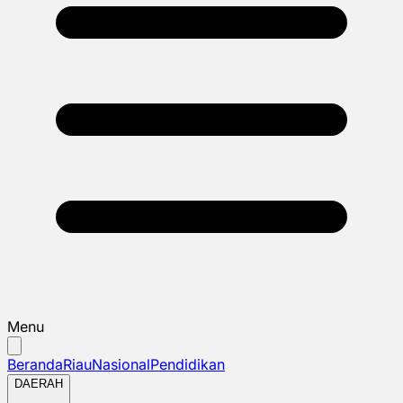
Menu
Beranda
Riau
Nasional
Pendidikan
DAERAH