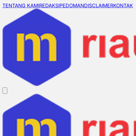
TENTANG KAMI
REDAKSI
PEDOMAN
DISCLAIMER
KONTAK