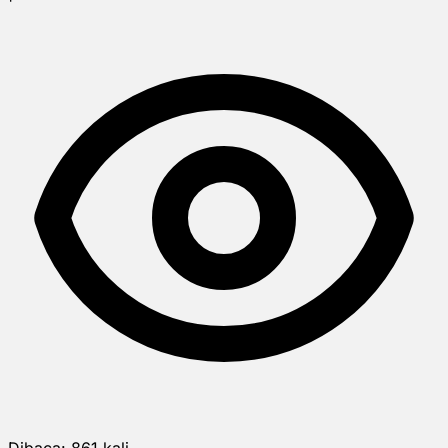
Dibaca:
861
kali