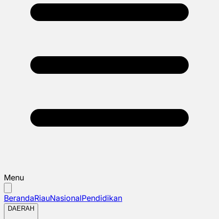
Menu
Beranda
Riau
Nasional
Pendidikan
DAERAH