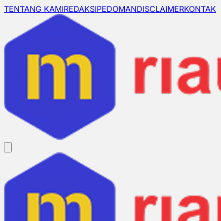
TENTANG KAMI
REDAKSI
PEDOMAN
DISCLAIMER
KONTAK