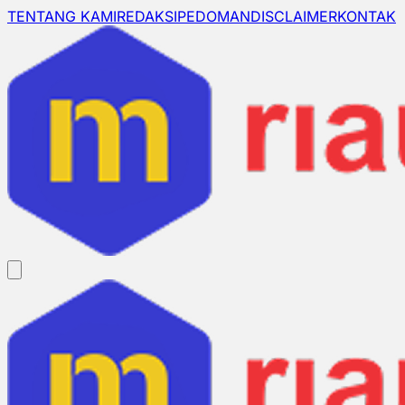
TENTANG KAMI
REDAKSI
PEDOMAN
DISCLAIMER
KONTAK