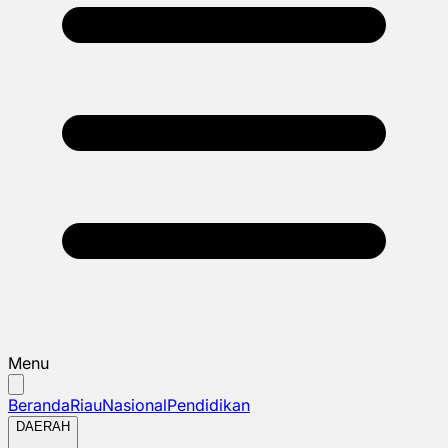
Menu
Beranda
Riau
Nasional
Pendidikan
DAERAH