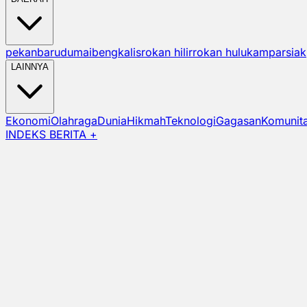
pekanbaru
dumai
bengkalis
rokan hilir
rokan hulu
kampar
siak
LAINNYA
Ekonomi
Olahraga
Dunia
Hikmah
Teknologi
Gagasan
Komunit
INDEKS BERITA +