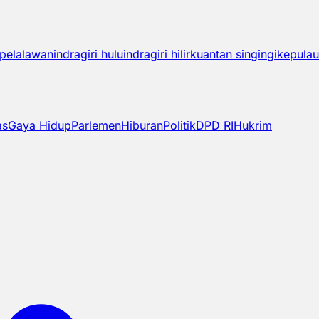
pelalawan
indragiri hulu
indragiri hilir
kuantan singingi
kepulau
as
Gaya Hidup
Parlemen
Hiburan
Politik
DPD RI
Hukrim