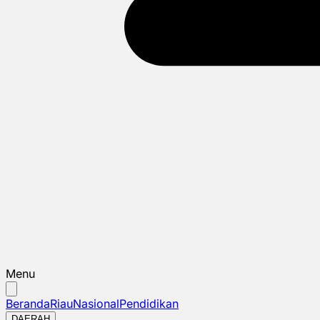
Menu
Beranda
Riau
Nasional
Pendidikan
DAERAH