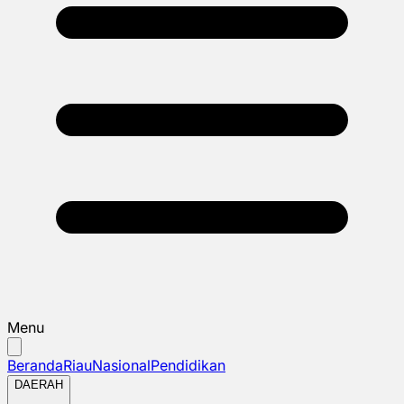
Menu
Beranda
Riau
Nasional
Pendidikan
DAERAH