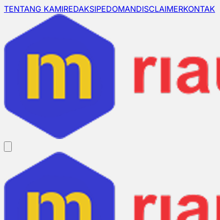
TENTANG KAMI
REDAKSI
PEDOMAN
DISCLAIMER
KONTAK