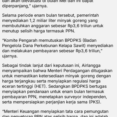
dan akan dievaluasi di bulan Mei dan ini dapat
diperpanjang,” ujarnya.
Selama periode enam bulan tersebut, pemerintah
menyediakan 1,2 miliar liter minyak goreng yang
membutuhkan anggaran sebesar Rp3,6 triliun untuk
menutup selisih harga termasuk PPN.
“Komite Pengarah memutuskan BPDPKS (Badan
Pengelola Dana Perkebunan Kelapa Sawit) menyediakan
dan melakukan pembayaran sebesar Rp3,6 triliun,”
ujarnya.
Sebagai tindak lanjut dari keputusan ini, Airlangga
menyampaikan bahwa Menteri Perdagangan ditugaskan
untuk memastikan ketersediaan minyak goreng dengan
harga terjangkau serta menyiapkan regulasi harga
eceran tertinggi (HET). Sedangkan BPDPKS bertugas
menyiapkan pendanaan untuk enam bulan termasuk
pembayaran PPN, menetapkan surveyor independen,
serta mempersiapkan perjanjian kerja sama (PKS).
“Menteri Keuangan menyiapkan tata cara pemungutan
dan penyetoran PPN atas selisih harga, dan ini adalah