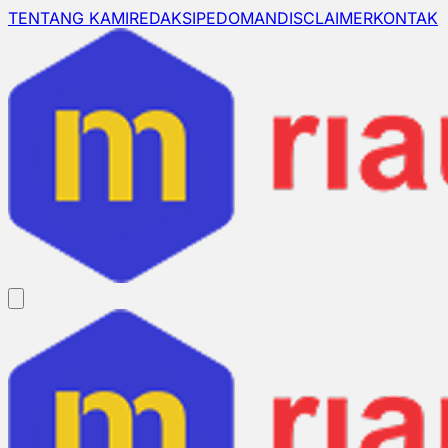
TENTANG KAMI
REDAKSI
PEDOMAN
DISCLAIMER
KONTAK