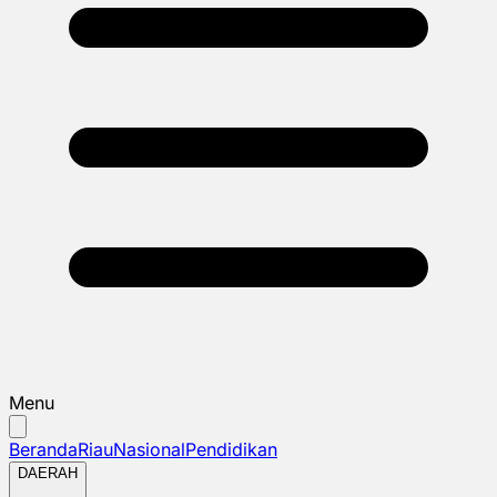
Menu
Beranda
Riau
Nasional
Pendidikan
DAERAH