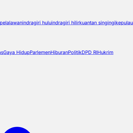
pelalawan
indragiri hulu
indragiri hilir
kuantan singingi
kepulau
as
Gaya Hidup
Parlemen
Hiburan
Politik
DPD RI
Hukrim