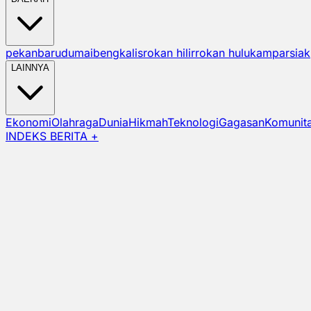
pekanbaru
dumai
bengkalis
rokan hilir
rokan hulu
kampar
siak
LAINNYA
Ekonomi
Olahraga
Dunia
Hikmah
Teknologi
Gagasan
Komunit
INDEKS BERITA +