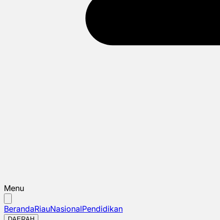
Menu
Beranda
Riau
Nasional
Pendidikan
DAERAH