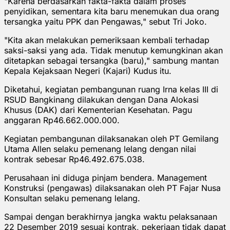
"Karena berdasarkan fakta-fakta dalam proses
penyidikan, sementara kita baru menemukan dua orang
tersangka yaitu PPK dan Pengawas," sebut Tri Joko.
"Kita akan melakukan pemeriksaan kembali terhadap
saksi-saksi yang ada. Tidak menutup kemungkinan akan
ditetapkan sebagai tersangka (baru)," sambung mantan
Kepala Kejaksaan Negeri (Kajari) Kudus itu.
Diketahui, kegiatan pembangunan ruang Irna kelas III di
RSUD Bangkinang dilakukan dengan Dana Alokasi
Khusus (DAK) dari Kementerian Kesehatan. Pagu
anggaran Rp46.662.000.000.
Kegiatan pembangunan dilaksanakan oleh PT Gemilang
Utama Allen selaku pemenang lelang dengan nilai
kontrak sebesar Rp46.492.675.038.
Perusahaan ini diduga pinjam bendera. Management
Konstruksi (pengawas) dilaksanakan oleh PT Fajar Nusa
Konsultan selaku pemenang lelang.
Sampai dengan berakhirnya jangka waktu pelaksanaan
22 Desember 2019 sesuai kontrak, pekerjaan tidak dapat