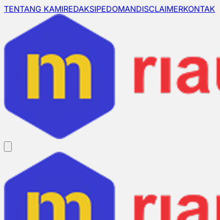
TENTANG KAMI
REDAKSI
PEDOMAN
DISCLAIMER
KONTAK