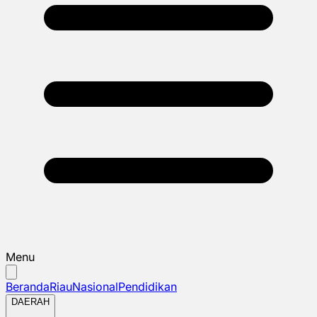
Menu
Beranda
Riau
Nasional
Pendidikan
DAERAH