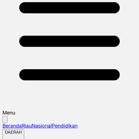
Menu
Beranda
Riau
Nasional
Pendidikan
DAERAH