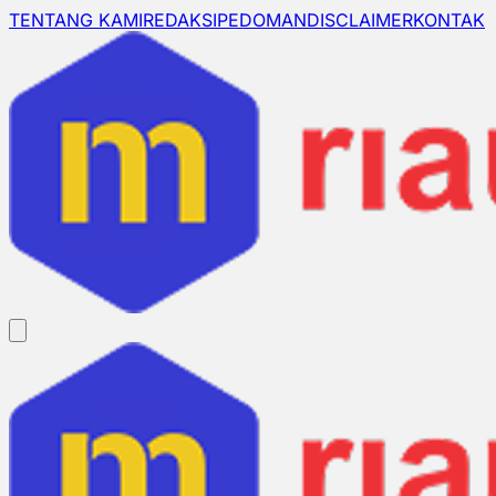
TENTANG KAMI
REDAKSI
PEDOMAN
DISCLAIMER
KONTAK