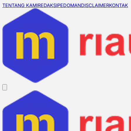
TENTANG KAMI
REDAKSI
PEDOMAN
DISCLAIMER
KONTAK