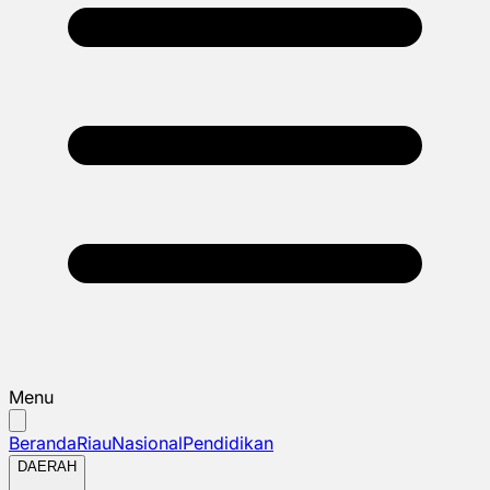
Menu
Beranda
Riau
Nasional
Pendidikan
DAERAH