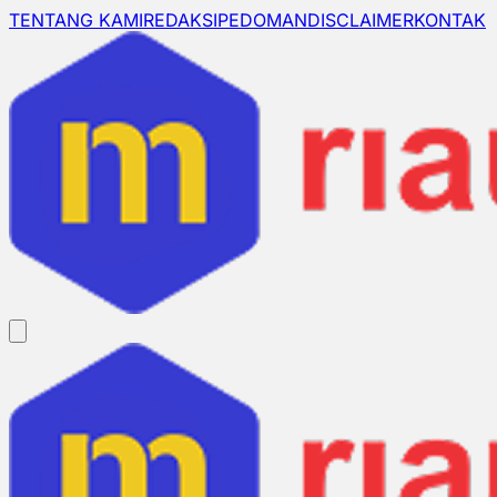
TENTANG KAMI
REDAKSI
PEDOMAN
DISCLAIMER
KONTAK