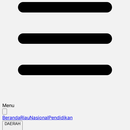
Menu
Beranda
Riau
Nasional
Pendidikan
DAERAH