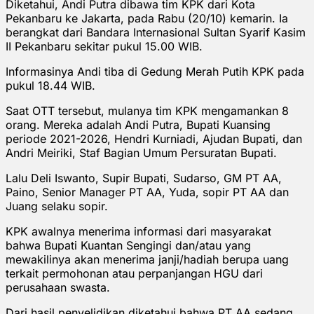
Diketahui, Andi Putra dibawa tim KPK dari Kota
Pekanbaru ke Jakarta, pada Rabu (20/10) kemarin. Ia
berangkat dari Bandara Internasional Sultan Syarif Kasim
II Pekanbaru sekitar pukul 15.00 WIB.
Informasinya Andi tiba di Gedung Merah Putih KPK pada
pukul 18.44 WIB.
Saat OTT tersebut, mulanya tim KPK mengamankan 8
orang. Mereka adalah Andi Putra, Bupati Kuansing
periode 2021-2026, Hendri Kurniadi, Ajudan Bupati, dan
Andri Meiriki, Staf Bagian Umum Persuratan Bupati.
Lalu Deli Iswanto, Supir Bupati, Sudarso, GM PT AA,
Paino, Senior Manager PT AA, Yuda, sopir PT AA dan
Juang selaku sopir.
KPK awalnya menerima informasi dari masyarakat
bahwa Bupati Kuantan Sengingi dan/atau yang
mewakilinya akan menerima janji/hadiah berupa uang
terkait permohonan atau perpanjangan HGU dari
perusahaan swasta.
Dari hasil penyelidikan diketahui bahwa PT AA sedang