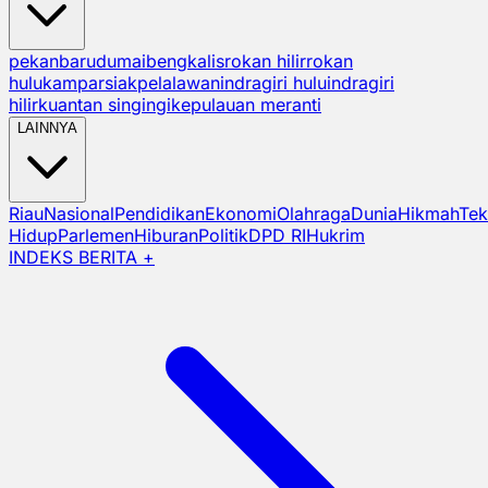
pekanbaru
dumai
bengkalis
rokan hilir
rokan
hulu
kampar
siak
pelalawan
indragiri hulu
indragiri
hilir
kuantan singingi
kepulauan meranti
LAINNYA
Riau
Nasional
Pendidikan
Ekonomi
Olahraga
Dunia
Hikmah
Tek
Hidup
Parlemen
Hiburan
Politik
DPD RI
Hukrim
INDEKS BERITA +