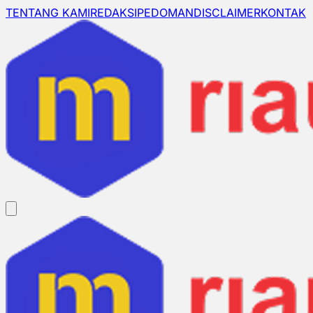
TENTANG KAMI
REDAKSI
PEDOMAN
DISCLAIMER
KONTAK