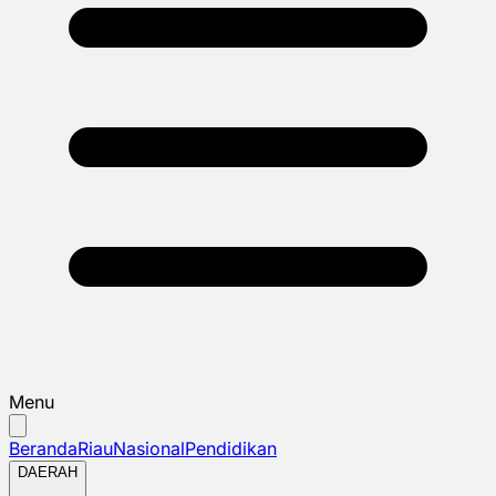
Menu
Beranda
Riau
Nasional
Pendidikan
DAERAH