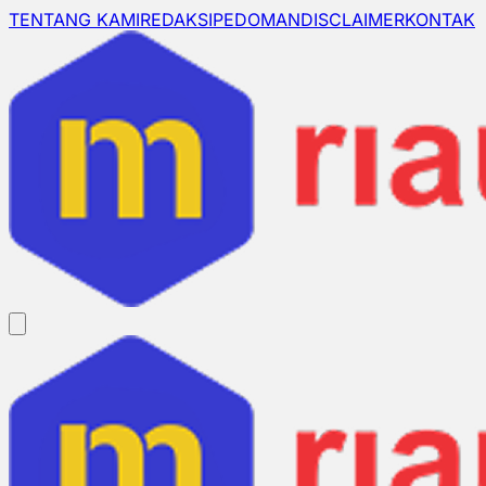
TENTANG KAMI
REDAKSI
PEDOMAN
DISCLAIMER
KONTAK