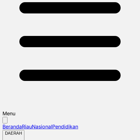
Menu
Beranda
Riau
Nasional
Pendidikan
DAERAH