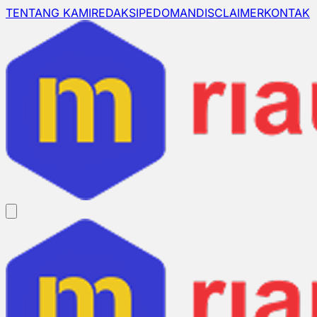
TENTANG KAMI
REDAKSI
PEDOMAN
DISCLAIMER
KONTAK