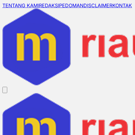
TENTANG KAMI
REDAKSI
PEDOMAN
DISCLAIMER
KONTAK