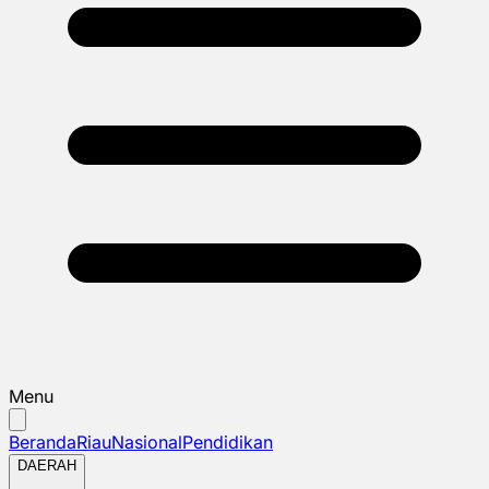
Menu
Beranda
Riau
Nasional
Pendidikan
DAERAH