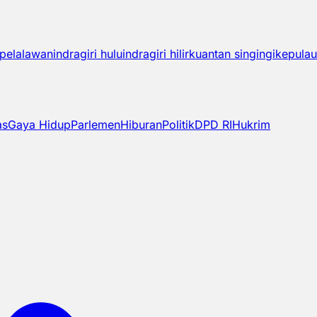
pelalawan
indragiri hulu
indragiri hilir
kuantan singingi
kepulau
as
Gaya Hidup
Parlemen
Hiburan
Politik
DPD RI
Hukrim