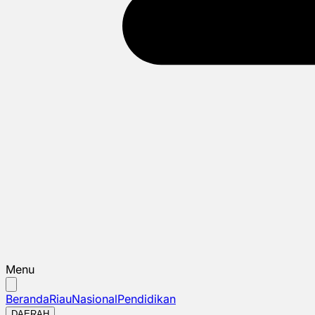
Menu
Beranda
Riau
Nasional
Pendidikan
DAERAH