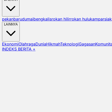
pekanbaru
dumai
bengkalis
rokan hilir
rokan hulu
kampar
siak
LAINNYA
Ekonomi
Olahraga
Dunia
Hikmah
Teknologi
Gagasan
Komunit
INDEKS BERITA +