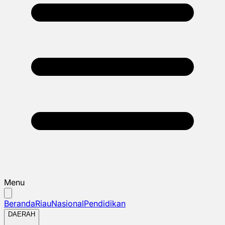
Menu
Beranda
Riau
Nasional
Pendidikan
DAERAH