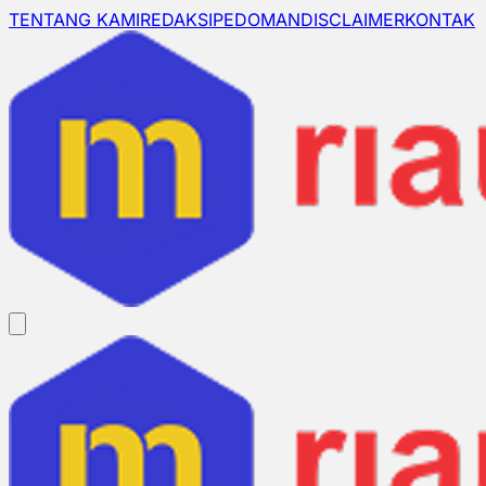
TENTANG KAMI
REDAKSI
PEDOMAN
DISCLAIMER
KONTAK