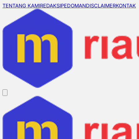
TENTANG KAMI
REDAKSI
PEDOMAN
DISCLAIMER
KONTAK