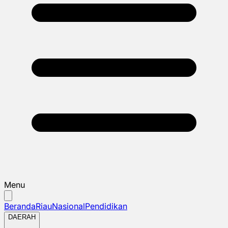
Menu
Beranda
Riau
Nasional
Pendidikan
DAERAH