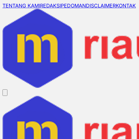
TENTANG KAMI
REDAKSI
PEDOMAN
DISCLAIMER
KONTAK