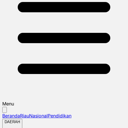
Menu
Beranda
Riau
Nasional
Pendidikan
DAERAH