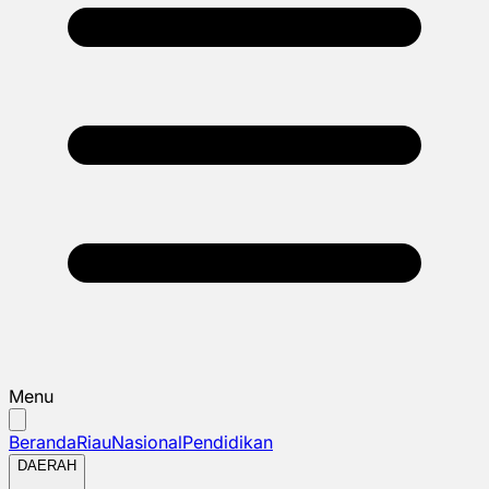
Menu
Beranda
Riau
Nasional
Pendidikan
DAERAH