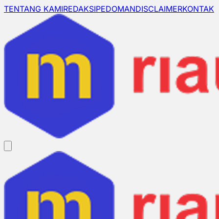
TENTANG KAMI
REDAKSI
PEDOMAN
DISCLAIMER
KONTAK