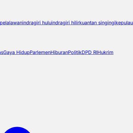
pelalawan
indragiri hulu
indragiri hilir
kuantan singingi
kepulau
as
Gaya Hidup
Parlemen
Hiburan
Politik
DPD RI
Hukrim