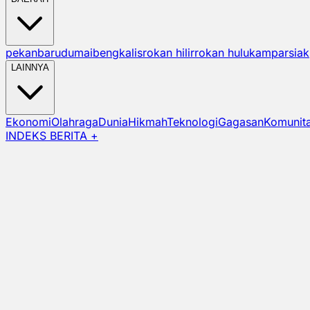
pekanbaru
dumai
bengkalis
rokan hilir
rokan hulu
kampar
siak
LAINNYA
Ekonomi
Olahraga
Dunia
Hikmah
Teknologi
Gagasan
Komunit
INDEKS BERITA +