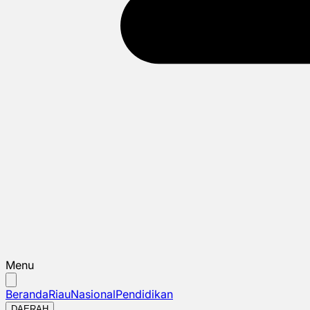
Menu
Beranda
Riau
Nasional
Pendidikan
DAERAH