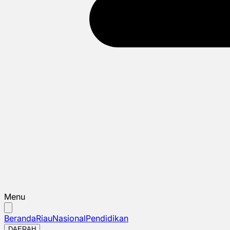
Menu
Beranda
Riau
Nasional
Pendidikan
DAERAH