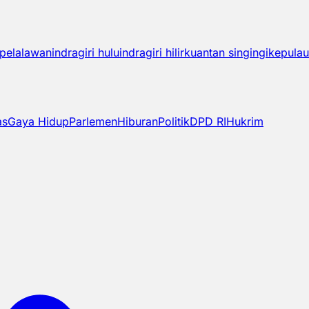
pelalawan
indragiri hulu
indragiri hilir
kuantan singingi
kepulau
as
Gaya Hidup
Parlemen
Hiburan
Politik
DPD RI
Hukrim