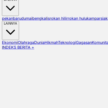
pekanbaru
dumai
bengkalis
rokan hilir
rokan hulu
kampar
siak
LAINNYA
Ekonomi
Olahraga
Dunia
Hikmah
Teknologi
Gagasan
Komunit
INDEKS BERITA +