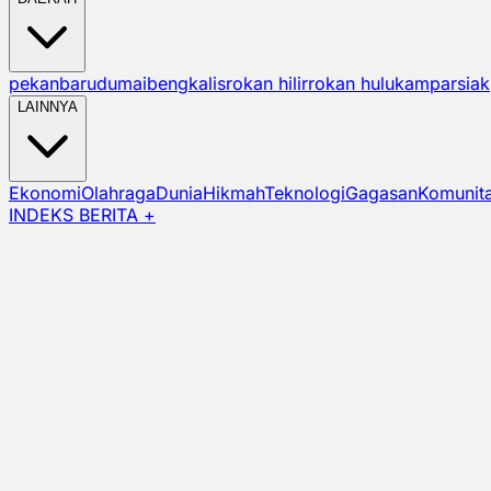
pekanbaru
dumai
bengkalis
rokan hilir
rokan hulu
kampar
siak
LAINNYA
Ekonomi
Olahraga
Dunia
Hikmah
Teknologi
Gagasan
Komunit
INDEKS BERITA +