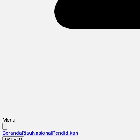
Menu
Beranda
Riau
Nasional
Pendidikan
DAERAH