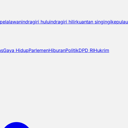
pelalawan
indragiri hulu
indragiri hilir
kuantan singingi
kepulau
as
Gaya Hidup
Parlemen
Hiburan
Politik
DPD RI
Hukrim