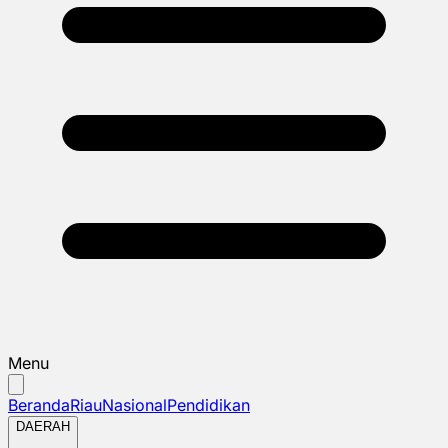
Menu
Beranda
Riau
Nasional
Pendidikan
DAERAH