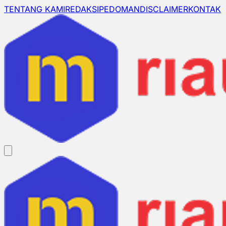
TENTANG KAMI
REDAKSI
PEDOMAN
DISCLAIMER
KONTAK