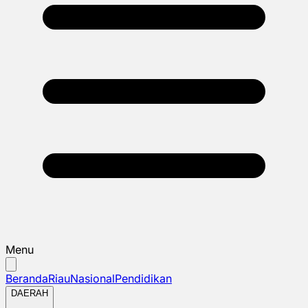
Menu
Beranda
Riau
Nasional
Pendidikan
DAERAH