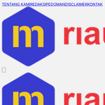
TENTANG KAMI
REDAKSI
PEDOMAN
DISCLAIMER
KONTAK