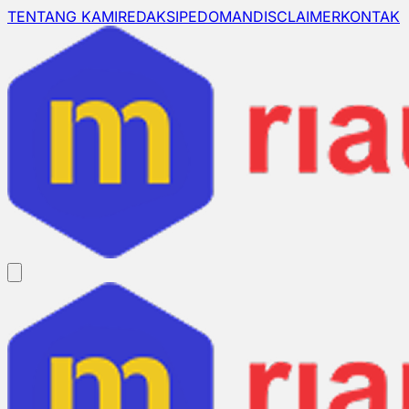
TENTANG KAMI
REDAKSI
PEDOMAN
DISCLAIMER
KONTAK