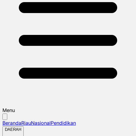
Menu
Beranda
Riau
Nasional
Pendidikan
DAERAH