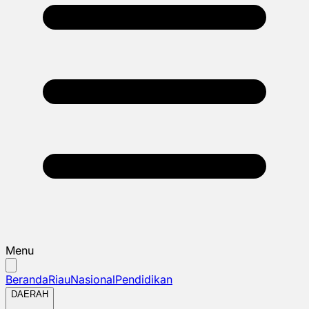
Menu
Beranda
Riau
Nasional
Pendidikan
DAERAH