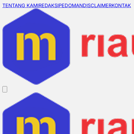
TENTANG KAMI
REDAKSI
PEDOMAN
DISCLAIMER
KONTAK