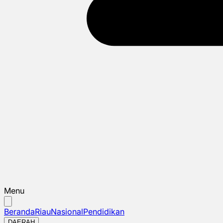
Menu
Beranda
Riau
Nasional
Pendidikan
DAERAH