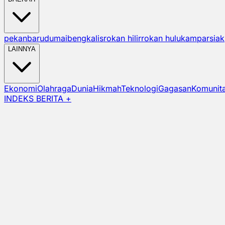
pekanbaru
dumai
bengkalis
rokan hilir
rokan hulu
kampar
siak
LAINNYA
Ekonomi
Olahraga
Dunia
Hikmah
Teknologi
Gagasan
Komunit
INDEKS BERITA +