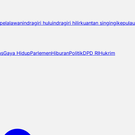
pelalawan
indragiri hulu
indragiri hilir
kuantan singingi
kepulau
as
Gaya Hidup
Parlemen
Hiburan
Politik
DPD RI
Hukrim