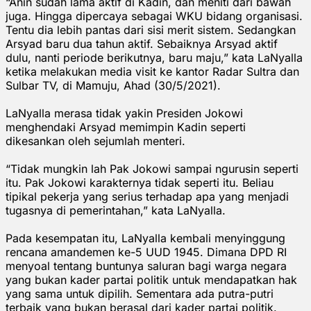
“Anin sudah lama aktif di Kadin, dan meniti dari bawah
juga. Hingga dipercaya sebagai WKU bidang organisasi.
Tentu dia lebih pantas dari sisi merit sistem. Sedangkan
Arsyad baru dua tahun aktif. Sebaiknya Arsyad aktif
dulu, nanti periode berikutnya, baru maju,” kata LaNyalla
ketika melakukan media visit ke kantor Radar Sultra dan
Sulbar TV, di Mamuju, Ahad (30/5/2021).
LaNyalla merasa tidak yakin Presiden Jokowi
menghendaki Arsyad memimpin Kadin seperti
dikesankan oleh sejumlah menteri.
“Tidak mungkin lah Pak Jokowi sampai ngurusin seperti
itu. Pak Jokowi karakternya tidak seperti itu. Beliau
tipikal pekerja yang serius terhadap apa yang menjadi
tugasnya di pemerintahan,” kata LaNyalla.
Pada kesempatan itu, LaNyalla kembali menyinggung
rencana amandemen ke-5 UUD 1945. Dimana DPD RI
menyoal tentang buntunya saluran bagi warga negara
yang bukan kader partai politik untuk mendapatkan hak
yang sama untuk dipilih. Sementara ada putra-putri
terbaik yang bukan berasal dari kader partai politik.