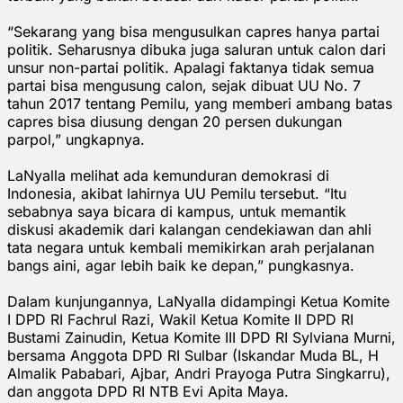
“Sekarang yang bisa mengusulkan capres hanya partai
politik. Seharusnya dibuka juga saluran untuk calon dari
unsur non-partai politik. Apalagi faktanya tidak semua
partai bisa mengusung calon, sejak dibuat UU No. 7
tahun 2017 tentang Pemilu, yang memberi ambang batas
capres bisa diusung dengan 20 persen dukungan
parpol,” ungkapnya.
LaNyalla melihat ada kemunduran demokrasi di
Indonesia, akibat lahirnya UU Pemilu tersebut. “Itu
sebabnya saya bicara di kampus, untuk memantik
diskusi akademik dari kalangan cendekiawan dan ahli
tata negara untuk kembali memikirkan arah perjalanan
bangs aini, agar lebih baik ke depan,” pungkasnya.
Dalam kunjungannya, LaNyalla didampingi Ketua Komite
I DPD RI Fachrul Razi, Wakil Ketua Komite II DPD RI
Bustami Zainudin, Ketua Komite III DPD RI Sylviana Murni,
bersama Anggota DPD RI Sulbar (Iskandar Muda BL, H
Almalik Pababari, Ajbar, Andri Prayoga Putra Singkarru),
dan anggota DPD RI NTB Evi Apita Maya.