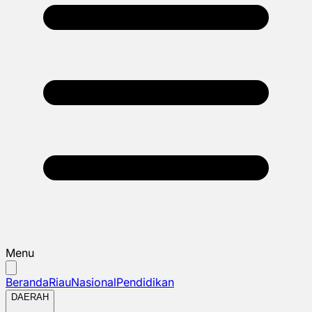
Menu
Beranda
Riau
Nasional
Pendidikan
DAERAH