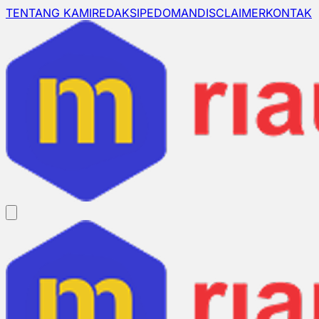
TENTANG KAMI
REDAKSI
PEDOMAN
DISCLAIMER
KONTAK