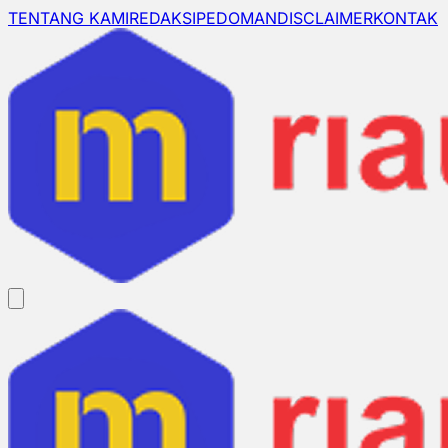
TENTANG KAMI
REDAKSI
PEDOMAN
DISCLAIMER
KONTAK