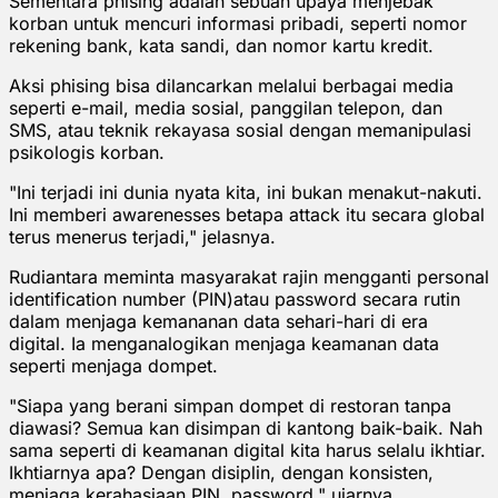
Sementara phising adalah sebuah upaya menjebak
korban untuk mencuri informasi pribadi, seperti nomor
rekening bank, kata sandi, dan nomor kartu kredit.
Aksi phising bisa dilancarkan melalui berbagai media
seperti e-mail, media sosial, panggilan telepon, dan
SMS, atau teknik rekayasa sosial dengan memanipulasi
psikologis korban.
"Ini terjadi ini dunia nyata kita, ini bukan menakut-nakuti.
Ini memberi awarenesses betapa attack itu secara global
terus menerus terjadi," jelasnya.
Rudiantara meminta masyarakat rajin mengganti personal
identification number (PIN)atau password secara rutin
dalam menjaga kemananan data sehari-hari di era
digital. Ia menganalogikan menjaga keamanan data
seperti menjaga dompet.
"Siapa yang berani simpan dompet di restoran tanpa
diawasi? Semua kan disimpan di kantong baik-baik. Nah
sama seperti di keamanan digital kita harus selalu ikhtiar.
Ikhtiarnya apa? Dengan disiplin, dengan konsisten,
menjaga kerahasiaan PIN, password," ujarnya.