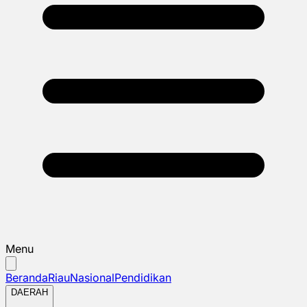
Menu
Beranda
Riau
Nasional
Pendidikan
DAERAH